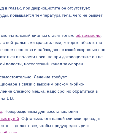
 в глазах, при дакриоцистите он отсутствует.
суды, повышается температура тела, чего не бывает
 окончательный диагноз ставит только
офтальмолог
.
ы с нейтральными красителями, которые абсолютно
сящее вещество и наблюдают, с какой скоростью оно
азаться в полости носа, но при дакриоцистите он не
ой полости, носослезный канал закупорен.
 самостоятельно. Лечение требует
ионаре в связи с высоким риском гнойно-
аление слезного мешка, надо срочно обратиться в
на 1 В.
х
. Новорожденным для восстановления
ных путей
. Офтальмологи нашей клиники проводят
нта — делают все, чтобы предупредить риск
ний глаз
.