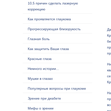
10,5 причин сделать лазерную
коррекцию
Как проявляется глаукома
Прогрессирующая близорукость
Да
Кр
Глазная боль
бе
пр
Как защитить Ваши глаза
пр
Красные глаза
Ни
Немного истории...
кв
се
Мушки в глазах
Кр
Популярные вопросы при глаукоме
На
Зрение при диабете
пр
вс
Мифы о зрении
по