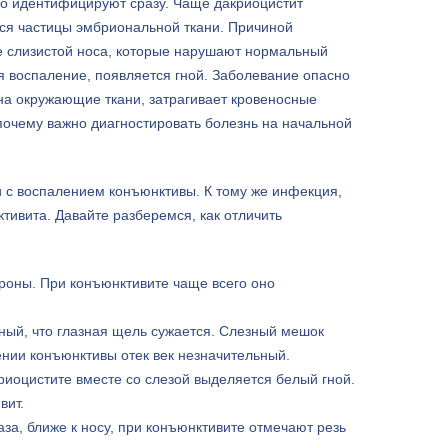
дко идентифицируют сразу. Чаще дакриоцистит
ются частицы эмбриональной ткани. Причиной
ие слизистой носа, которые нарушают нормальный
ся воспаление, появляется гной. Заболевание опасно
на окружающие ткани, затрагивает кровеносные
 почему важно диагностировать болезнь на начальной
 с воспалением конъюнктивы. К тому же инфекция,
тивита. Давайте разберемся, как отличить
роны. При конъюнктивите чаще всего оно
ьный, что глазная щель сужается. Слезный мешок
ении конъюнктивы отек век незначительный.
риоцистите вместе со слезой выделяется белый гной.
вит.
за, ближе к носу, при конъюнктивите отмечают резь