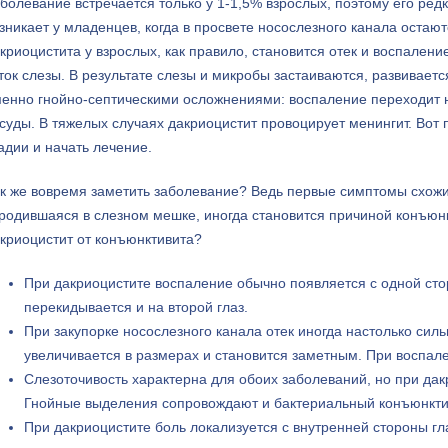
болевание встречается только у 1-1,5% взрослых, поэтому его ре
зникает у младенцев, когда в просвете носослезного канала оста
криоцистита у взрослых, как правило, становится отек и воспален
ток слезы. В результате слезы и микробы застаиваются, развивает
енно гнойно-септическими осложнениями: воспаление переходит 
суды. В тяжелых случаях дакриоцистит провоцирует менингит. Вот
адии и начать лечение.
к же вовремя заметить заболевание? Ведь первые симптомы схожи
родившаяся в слезном мешке, иногда становится причиной конъюнк
криоцистит от конъюнктивита?
При дакриоцистите воспаление обычно появляется с одной сто
перекидывается и на второй глаз.
При закупорке носослезного канала отек иногда настолько сил
увеличивается в размерах и становится заметным. При воспал
Слезоточивость характерна для обоих заболеваний, но при дак
Гнойные выделения сопровождают и бактериальный конъюнкти
При дакриоцистите боль локализуется с внутренней стороны гла