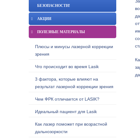
За
БЕЗОПАСНОСТИ!
во
да
АКЦИИ
от
им
ПОЛЕЗНЫЕ МАТЕРИАЛЫ
со
ст
Плюсы и минусы лазерной коррекции
зрения
Ка
Что происходит во время Lasik
за
да
3 фактора, которые влияют на
результат лазерной коррекции зрения
Чем ФРК отличается от LASIK?
Идеальный пациент для Lasik
Как лазер поможет при возрастной
дальнозоркости