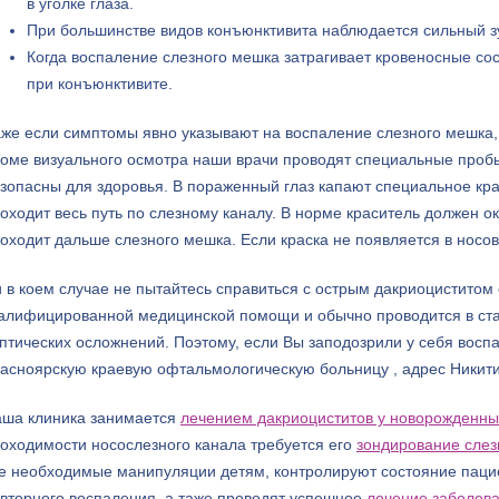
в уголке глаза.
При большинстве видов конъюнктивита наблюдается сильный зуд
Когда воспаление слезного мешка затрагивает кровеносные со
при конъюнктивите.
же если симптомы явно указывают на воспаление слезного мешка,
оме визуального осмотра наши врачи проводят специальные проб
зопасны для здоровья. В пораженный глаз капают специальное кра
оходит весь путь по слезному каналу. В норме краситель должен ок
оходит дальше слезного мешка. Если краска не появляется в носов
 в коем случае не пытайтесь справиться с острым дакриоциститом
алифицированной медицинской помощи и обычно проводится в стац
птических осложнений. Поэтому, если Вы заподозрили у себя восп
асноярскую краевую офтальмологическую больницу , адрес Никити
ша клиника занимается
лечением дакриоциститов у новорожденны
оходимости носослезного канала требуется его
зондирование слез
е необходимые манипуляции детям, контролируют состояние пацие
вторного воспаления, а таже проводят успешное
лечение заболева