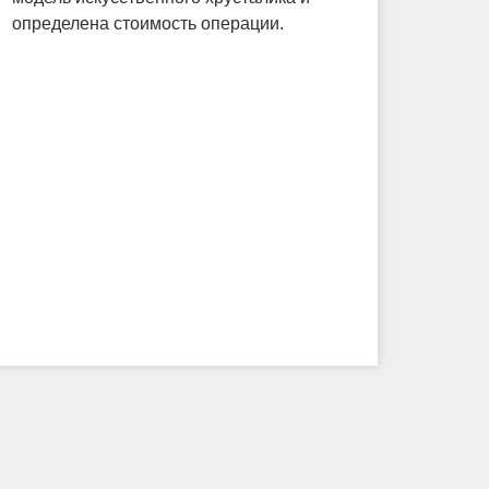
определена стоимость операции.
анест
много
офтал
произ
не ос