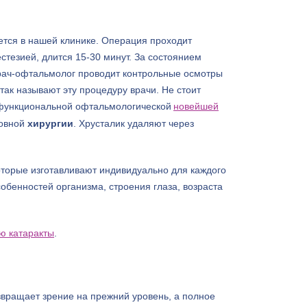
ется в нашей клинике. Операция проходит
стезией, длится 15-30 минут. За состоянием
врач-офтальмолог проводит контрольные осмотры
ак называют эту процедуру врачи. Не стоит
офункциональной офтальмологической
новейшей
шовной
хирургии
.
Хрусталик удаляют через
которые изготавливают индивидуально для каждого
собенностей организма, строения глаза, возраста
ю катаракты
.
звращает зрение на прежний уровень, а полное