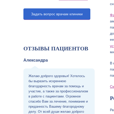
сн
Задать вопрос врачам клиники
Фа
ам
па
до
ее
ус
ОТЗЫВЫ ПАЦИЕНТОВ
ми
Александра
В 
па
па
Желаю доброго здоровья! Хотелось
бы выразить искреннюю
благодарность врачам за помощь и
Ск
участие, а также за профессионализм
в работе с пациентами. Огромное
Р
спасибо Вам за лечение, понимание и
преданность Вашему благородному
Ре
делу. От всей души желаю доброго