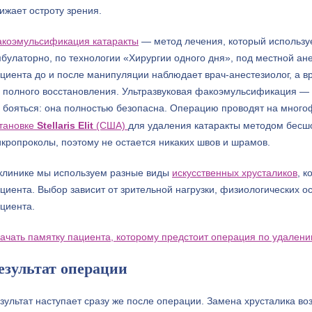
ижает остроту зрения.
коэмульсификация катаракты
— метод лечения, который использу
булаторно, по технологии «Хирургии одного дня», под местной ане
циента до и после манипуляции наблюдает врач-анестезиолог, а 
 полного восстановления. Ультразвуковая факоэмульсификация — т
 бояться: она полностью безопасна. Операцию проводят на мног
тановке
Stellaris
Elit
(США)
для удаления катаракты методом бес
кропроколы, поэтому не остается никаких швов и шрамов.
клинике мы используем разные виды
искусственных хрусталиков
, 
циента. Выбор зависит от зрительной нагрузки, физиологических о
циента.
ачать памятку пациента, которому предстоит операция по удалени
езультат операции
зультат наступает сразу же после операции. Замена хрусталика во