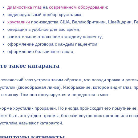
диагностика глаз
на
современном оборудовании
;
индивидуальный подбор хрусталика;
хрусталики
производства США, Великобритании, Швейцарии, Ге
операция в удобное для вас время;
внимательное отношение к каждому пациенту;
оформление договора с каждым пациентом;
оформление больничного листа.
то такое катаракта
ловеческий глаз устроен таким образом, что позади зрачка и рого
усталик (своеобразная линза). Изображение, которое видит глаз, 
 сетчатку. Там оно фокусируется и передается в мозг.
норме хрусталик прозрачен. Но иногда происходит его помутнение
жет быть что угодно: травмы, болезни внутренних органов или во
усталика называют катарактой.
имптомы катаракты