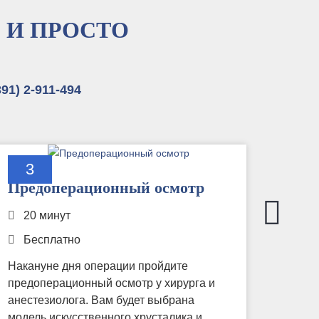
 И ПРОСТО
391) 2-911-494
3
4
Предоперационный осмотр
Ульт
фак
20 минут
кат
Бесплатно
15-
Накануне дня операции пройдите
от 
предоперационный осмотр у хирурга и
анестезиолога. Вам будет выбрана
Опера
модель искусственного хрусталика и
«Хиру