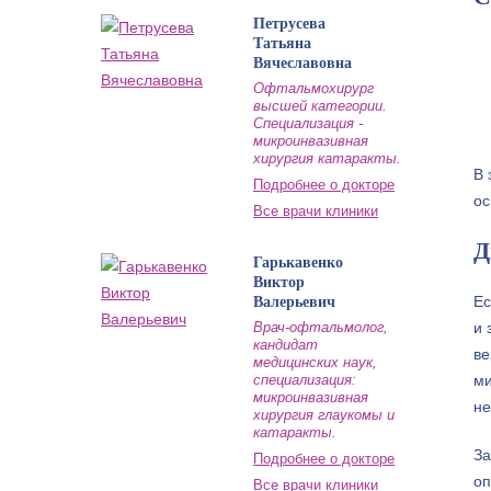
Петрусева
Татьяна
Вячеславовна
Офтальмохирург
высшей категории.
Специализация -
микроинвазивная
хирургия катаракты.
В 
Подробнее о докторе
ос
Все врачи клиники
Д
Гарькавенко
Виктор
Ес
Валерьевич
Врач-офтальмолог,
и 
кандидат
ве
медицинских наук,
специализация:
ми
микроинвазивная
не
хирургия глаукомы и
катаракты.
За
Подробнее о докторе
оп
Все врачи клиники