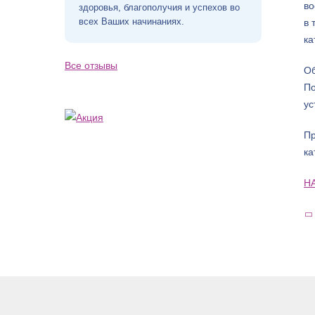
во
здоровья, благополучия и успехов во
всех Ваших начинаниях.
в 
ка
Все отзывы
Об
По
ус
Пр
ка
Н