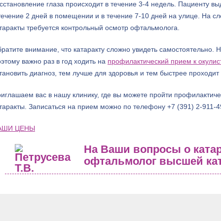
сстановление глаза происходит в течение 3-4 недель. Пациенту вы
течение 2 дней в помещении и в течение 7-10 дней на улице. На 
таракты требуется контрольный осмотр офтальмолога.
ратите внимание, что катаракту сложно увидеть самостоятельно. 
этому важно раз в год ходить на
профилактический прием к окулис
тановить диагноз, тем лучше для здоровья и тем быстрее проходит
иглашаем вас в нашу клинику, где вы можете пройти профилактиче
таракты. Записаться на прием можно по телефону +7 (391) 2-911-4
АШИ ЦЕНЫ
На Ваши вопросы о катар
офтальмолог высшей кат