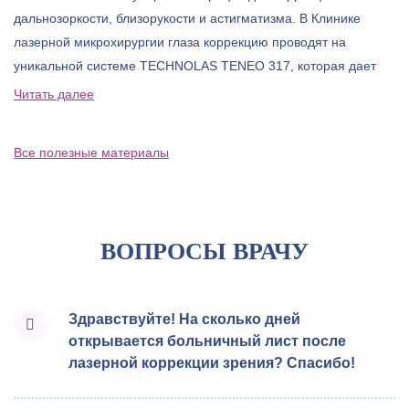
дальнозоркости, близорукости и астигматизма. В Клинике
лазерной микрохирургии глаза коррекцию проводят на
уникальной системе TECHNOLAS TENEO 317, которая дает
еще более точный результат и делает процедуру доступной
Читать далее
для большего круга пациентов.
Все полезные материалы
ВОПРОСЫ ВРАЧУ
Здравствуйте! На сколько дней
открывается больничный лист после
лазерной коррекции зрения? Спасибо!