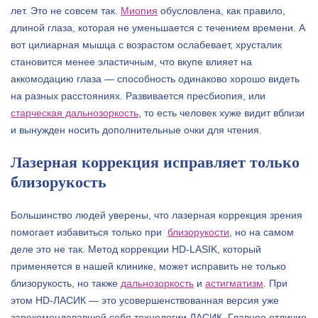
лет. Это не совсем так.
Миопия
обусловлена, как правило,
длиной глаза, которая не уменьшается с течением времени. А
вот цилиарная мышца с возрастом ослабевает, хрусталик
становится менее эластичным, что вкупе влияет на
аккомодацию глаза — способность одинаково хорошо видеть
на разных расстояниях. Развивается пресбиопия, или
старческая дальнозоркость
, то есть человек хуже видит вблизи
и вынужден носить дополнительные очки для чтения.
Лазерная коррекция исправляет только
близорукость
Большинство людей уверены, что лазерная коррекция зрения
помогает избавиться только при
близорукости
, но на самом
деле это не так. Метод коррекции HD-LASIK, который
применяется в нашей клинике, может исправить не только
близорукость, но также
дальнозоркость
и
астигматизм
. При
этом HD-ЛАСИК — это усовершенствованная версия уже
зарекомендовавшей себя технологии ЛАСИК. Главное отличие