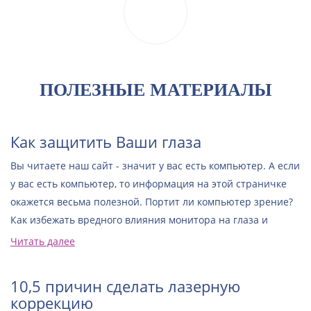
ПОЛЕЗНЫЕ МАТЕРИАЛЫ
Как защитить Ваши глаза
Вы читаете наш сайт - значит у вас есть компьютер. А если
у вас есть компьютер, то информация на этой страничке
окажется весьма полезной. Портит ли компьютер зрение?
Как избежать вредного влияния монитора на глаза и
снизить их утомляемость? Возможно ли восстановить,
Читать далее
улучшить зрение, испорченное долгой и неправильной
работой на компьютере?
10,5 причин сделать лазерную
коррекцию