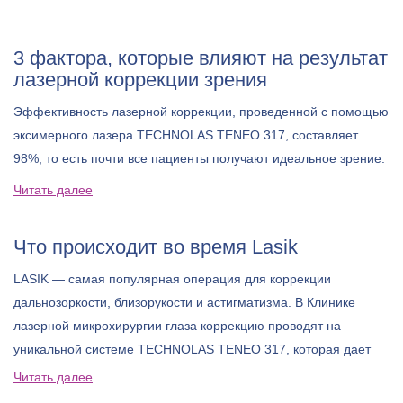
3 фактора, которые влияют на результат
лазерной коррекции зрения
Эффективность лазерной коррекции, проведенной с помощью
эксимерного лазера TECHNOLAS TENEO 317, составляет
98%, то есть почти все пациенты получают идеальное зрение.
Читать далее
Что происходит во время Lasik
LASIK — самая популярная операция для коррекции
дальнозоркости, близорукости и астигматизма. В Клинике
лазерной микрохирургии глаза коррекцию проводят на
уникальной системе TECHNOLAS TENEO 317, которая дает
еще более точный результат и делает процедуру доступной
Читать далее
для большего круга пациентов.