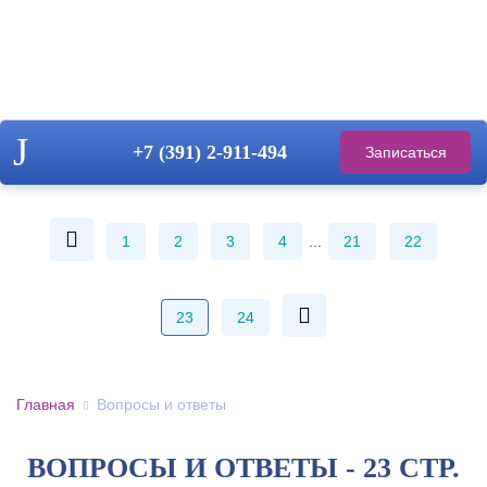
+7 (391)
2-911-494
Записаться
на прием
1
2
3
4
...
21
22
23
24
Главная
Вопросы и ответы
ВОПРОСЫ И ОТВЕТЫ - 23 СТР.