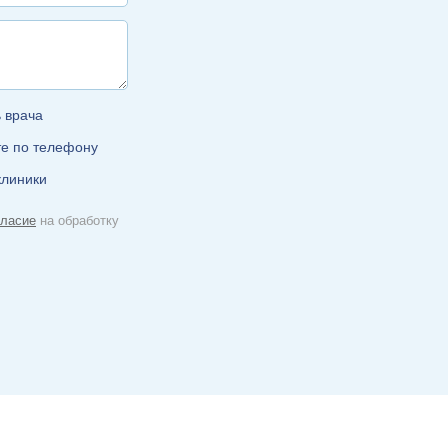
ь врача
те по телефону
клиники
гласие
на обработку