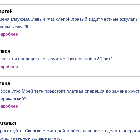
ергей
меня глаукома .левый глаз слепой,правый видит.местные эскулапы
епом глазу 29.
одробнее
леся
лают ли операцию по глаукоме с катарактой в 80 лет?
одробнее
лена
брое утро Моей тете предстоит платная операция по замене хруст
ериканский?
одробнее
аталья
равствуйте. Сколько стоит пройти обследование и сделать операци
йчас наверное больше минус.