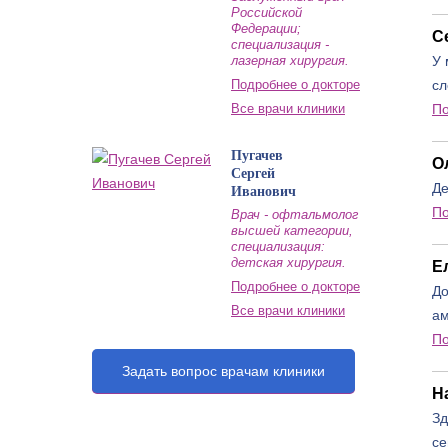
Российской
Федерации;
С
специализация -
лазерная хирургия.
У 
Подробнее о докторе
сл
Все врачи клиники
П
Пугачев
О
Сергей
Де
Иванович
П
Врач - офтальмолог
высшей категории,
специализация:
детская хирургия.
Е
Подробнее о докторе
До
Все врачи клиники
ам
П
Задать вопрос врачам клиники
Н
Зд
се