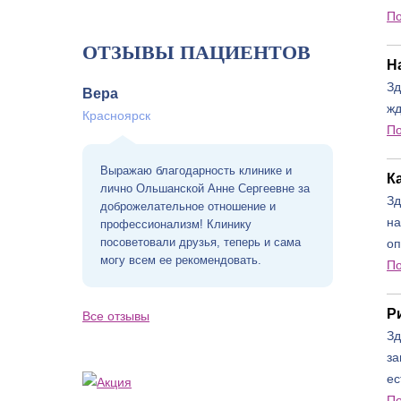
П
ОТЗЫВЫ ПАЦИЕНТОВ
Н
Зд
Вера
жд
Красноярск
П
Выражаю благодарность клинике и
К
лично Ольшанской Анне Сергеевне за
Зд
доброжелательное отношение и
на
профессионализм! Клинику
посоветовали друзья, теперь и сама
оп
могу всем ее рекомендовать.
П
Р
Все отзывы
Зд
за
ес
П