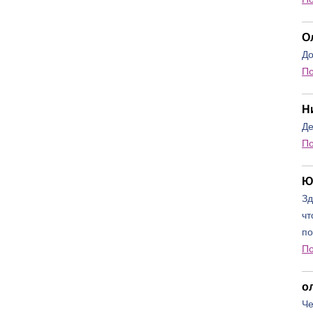
О
До
П
Н
Де
П
Ю
Зд
чт
по
П
о
Че