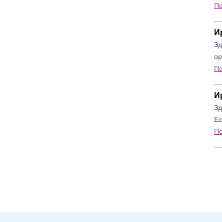
П
И
Зд
ор
П
И
Зд
Ес
П