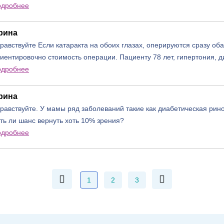
одробнее
рина
равствуйте Если катаракта на обоих глазах, оперируются сразу оба
иентировочно стоимость операции. Пациенту 78 лет, гипертония, 
одробнее
рина
равствуйте. У мамы ряд заболеваний такие как диабетическая рино
ть ли шанс вернуть хоть 10% зрения?
одробнее
1
2
3