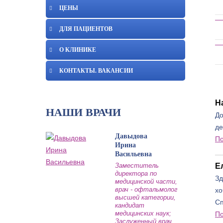
ЦЕНЫ
ДЛЯ ПАЦИЕНТОВ
О КЛИНИКЕ
КОНТАКТЫ. ВАКАНСИИ
Н
НАШИ ВРАЧИ
До
де
Давыдова
П
Ирина
Васильевна
Заместитель
Е
директора по
Зд
медицинской части,
врач - офтальмолог
хо
высшей категории,
Сп
кандидат
медицинских наук;
П
Заслуженный врач