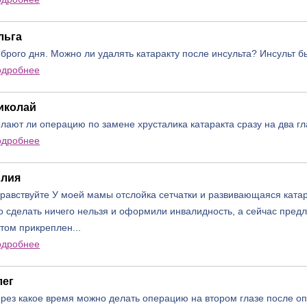
льга
брого дня. Можно ли удалять катаракту после инсульта? Инсульт б
одробнее
иколай
лают ли операцию по замене хрусталика катаракта сразу на два гл
одробнее
лия
равствуйте У моей мамы отслойка сетчатки и развивающаяся катара
о сделать ничего нельзя и оформили инвалидность, а сейчас пред
том прикреплен...
одробнее
лег
рез какое время можно делать операцию на втором глазе после о