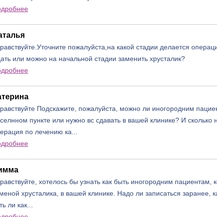
одробнее
аталья
равствуйте.Уточните пожалуйста,на какой стадии делается операц
ать или можно на начальной стадии заменить хрусталик?
одробнее
атерина
равствуйте Подскажите, пожалуйста, можно ли иногородним пацие
селнном пункте или нужно вс сдавать в вашей клинике? И сколько 
ерация по лечению ка...
одробнее
имма
равствуйте, хотелось бы узнать как быть иногородним пациентам, к
меной хрусталика, в вашей клинике. Надо ли записаться заранее, 
ть ли как...
одробнее