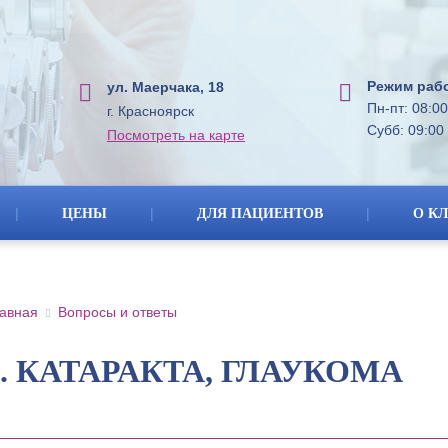
Режим раб
ул. Маерчака, 18
Пн-пт: 08:00
г. Красноярск
Субб: 09:00 
Посмотреть на карте
|
|
|
ЦЕНЫ
ДЛЯ ПАЦИЕНТОВ
О К
авная
Вопросы и ответы
2. КАТАРАКТА, ГЛАУКОМА