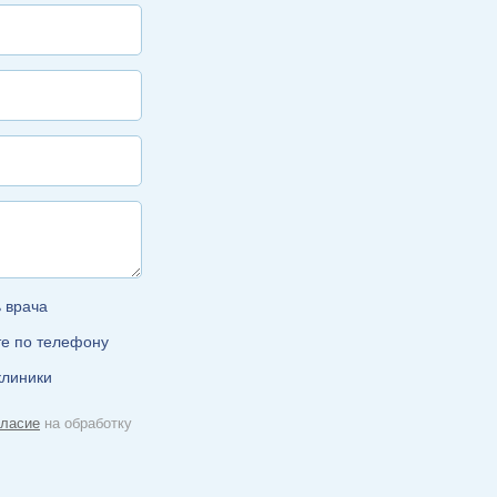
ь врача
те по телефону
клиники
гласие
на обработку