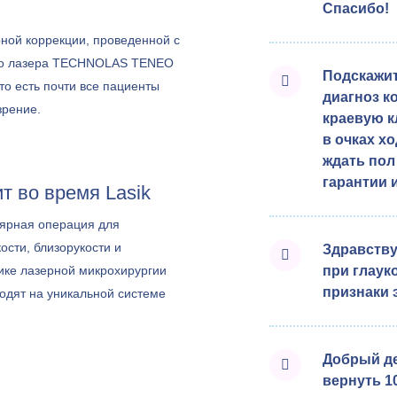
Спасибо!
ной коррекции, проведенной с
го лазера TECHNOLAS TENEO
Подскажит
то есть почти все пациенты
диагноз к
зрение.
краевую к
в очках х
ждать пол
гарантии 
т во время Lasik
ярная операция для
ости, близорукости и
Здравству
ике лазерной микрохирургии
при глаук
признаки 
одят на уникальной системе
7, которая дает еще более
елает процедуру доступной для
Добрый де
нтов.
вернуть 10