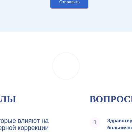
АЛЫ
ВОПРОС
торые влияют на
Здравству
ерной коррекции
больничны