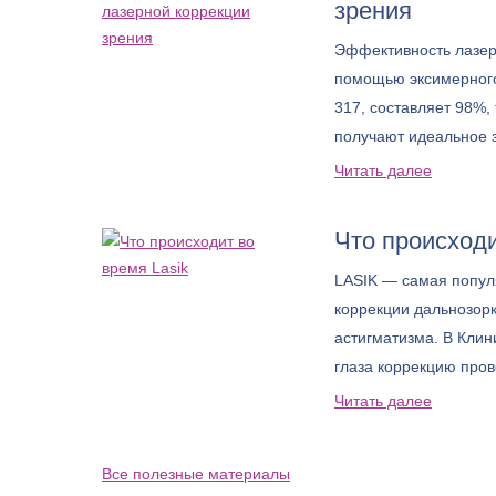
зрения
Эффективность лазер
помощью эксимерно
317, составляет 98%, 
получают идеальное 
Читать далее
Что происходи
LASIK — самая попул
коррекции дальнозорк
астигматизма. В Клин
глаза коррекцию пров
TECHNOLAS TENEO 31
Читать далее
точный результат и д
большего круга пацие
Все полезные материалы