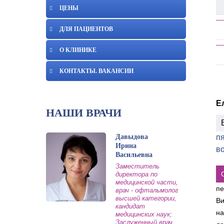
ЦЕНЫ
ДЛЯ ПАЦИЕНТОВ
О КЛИНИКЕ
КОНТАКТЫ. ВАКАНСИИ
Е
НАШИ ВРАЧИ
Давыдова
пя
Ирина
в
Васильевна
Заместитель
директора по
медицинской части,
пе
врач - офтальмолог
высшей категории,
Ви
кандидат
на
медицинских наук;
Заслуженный врач