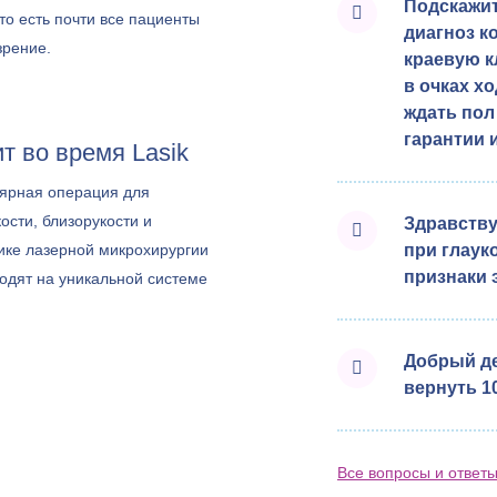
Подскажит
то есть почти все пациенты
диагноз к
зрение.
краевую к
в очках х
ждать пол
гарантии 
т во время Lasik
ярная операция для
ости, близорукости и
Здравству
ике лазерной микрохирургии
при глаук
признаки 
одят на уникальной системе
7, которая дает еще более
елает процедуру доступной для
Добрый де
нтов.
вернуть 10
Все вопросы и ответ