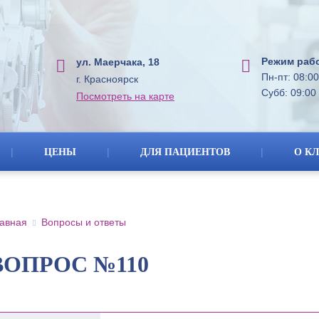
Режим раб
ул. Маерчака, 18
Пн-пт: 08:00
г. Красноярск
Субб: 09:00 
Посмотреть на карте
|
|
|
ЦЕНЫ
ДЛЯ ПАЦИЕНТОВ
О К
авная
Вопросы и ответы
ВОПРОС №110