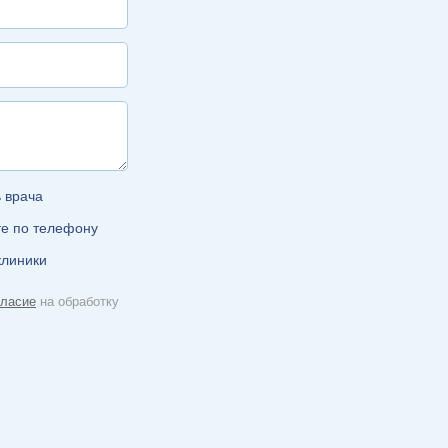
ь врача
те по телефону
клиники
гласие
на обработку