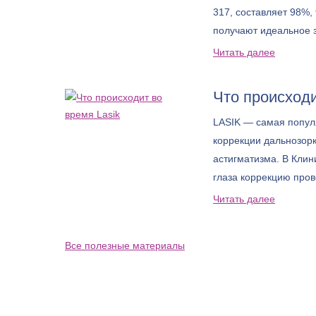
317, составляет 98%, 
получают идеальное 
Читать далее
Что происходи
LASIK — самая попул
коррекции дальнозорк
астигматизма. В Клин
глаза коррекцию пров
TECHNOLAS TENEO 31
Читать далее
точный результат и д
большего круга пацие
Все полезные материалы