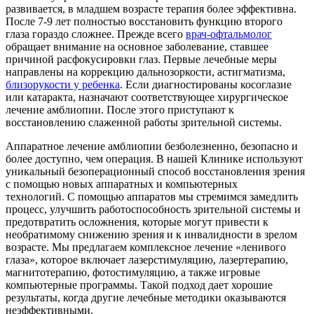
развивается, в младшем возрасте терапия более эффективна.
После 7-9 лет полностью восстановить функцию второго
глаза гораздо сложнее. Прежде всего
врач-офтальмолог
обращает внимание на основное заболевание, ставшее
причиной расфокусировки глаз. Первые лечебные меры
направлены на коррекцию дальнозоркости, астигматизма,
близорукости у ребенка
. Если диагностированы косоглазие
или катаракта, назначают соответствующее хирургическое
лечение амблиопии. После этого приступают к
восстановлению слаженной работы зрительной системы.
Аппаратное лечение амблиопии безболезненно, безопасно и
более доступно, чем операция. В нашей Клинике используют
уникальный безоперационный способ восстановления зрения
с помощью новых аппаратных и компьютерных
технологий. С помощью аппаратов мы стремимся замедлить
процесс, улучшить работоспособность зрительной системы и
предотвратить осложнения, которые могут привести к
необратимому снижению зрения и к инвалидности в зрелом
возрасте. Мы предлагаем комплексное лечение «ленивого
глаза», которое включает лазерстимуляцию, лазертерапию,
магнитотерапию, фотостимуляцию, а также игровые
компьютерные программы. Такой подход дает хорошие
результаты, когда другие лечебные методики оказываются
неэффективными.