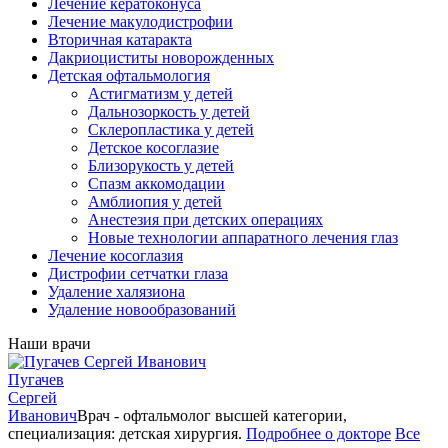
Лечение кератоконуса
Лечение макулодистрофии
Вторичная катаракта
Дакриоциститы новорожденных
Детская офтальмология
Астигматизм у детей
Дальнозоркость у детей
Склеропластика у детей
Детское косоглазие
Близорукость у детей
Спазм аккомодации
Амблиопия у детей
Анестезия при детских операциях
Новые технологии аппаратного лечения глаз
Лечение косоглазия
Дистрофии сетчатки глаза
Удаление халязиона
Удаление новообразований
Наши врачи
Пугачев
Сергей
Иванович
Врач - офтальмолог высшей категории,
специализация: детская хирургия.
Подробнее о докторе
Все