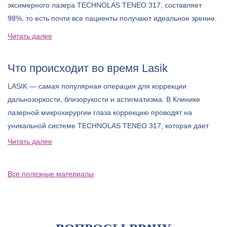
эксимерного лазера TECHNOLAS TENEO 317, составляет
98%, то есть почти все пациенты получают идеальное зрение.
Читать далее
Что происходит во время Lasik
LASIK — самая популярная операция для коррекции
дальнозоркости, близорукости и астигматизма. В Клинике
лазерной микрохирургии глаза коррекцию проводят на
уникальной системе TECHNOLAS TENEO 317, которая дает
еще более точный результат и делает процедуру доступной
Читать далее
для большего круга пациентов.
Все полезные материалы