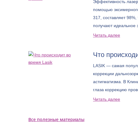
Эффективность лазер
помощью эксимерно
317, составляет 98%, 
получают идеальное 
Читать далее
Что происходи
LASIK — самая попул
коррекции дальнозорк
астигматизма. В Клин
глаза коррекцию пров
TECHNOLAS TENEO 31
Читать далее
точный результат и д
большего круга пацие
Все полезные материалы