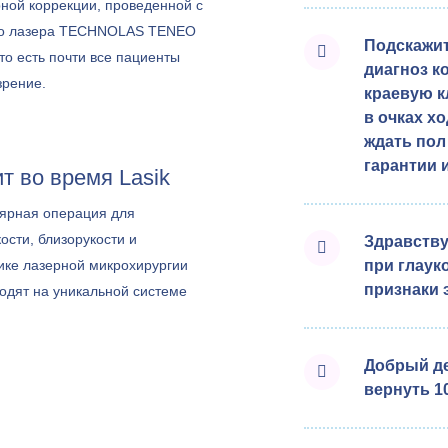
ной коррекции, проведенной с
го лазера TECHNOLAS TENEO
Подскажит
то есть почти все пациенты
диагноз к
зрение.
краевую к
в очках х
ждать пол
гарантии 
т во время Lasik
ярная операция для
ости, близорукости и
Здравству
ике лазерной микрохирургии
при глаук
признаки 
одят на уникальной системе
7, которая дает еще более
елает процедуру доступной для
Добрый де
нтов.
вернуть 10