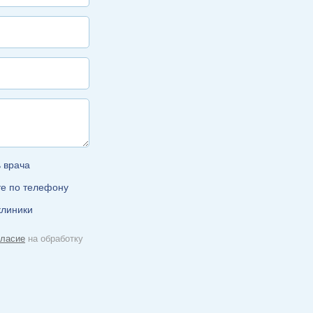
ь врача
те по телефону
клиники
гласие
на обработку