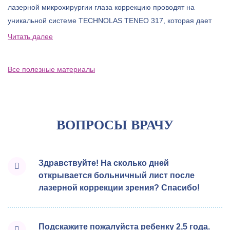
лазерной микрохирургии глаза коррекцию проводят на
уникальной системе TECHNOLAS TENEO 317, которая дает
еще более точный результат и делает процедуру доступной
Читать далее
для большего круга пациентов.
Все полезные материалы
ВОПРОСЫ ВРАЧУ
Здравствуйте! На сколько дней
открывается больничный лист после
лазерной коррекции зрения? Спасибо!
Подскажите пожалуйста ребенку 2,5 года.